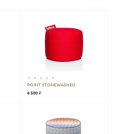
В КОРЗИНУ
POINT STONEWASHED
6 500 ₽