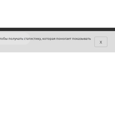
тобы получать статистику, которая помогает показывать
x
ПОМОЩЬ
МЫ В СЕТИ
Доставка
Facebook
Оплата
Google +
Возвраты
899themes
Карта сайта