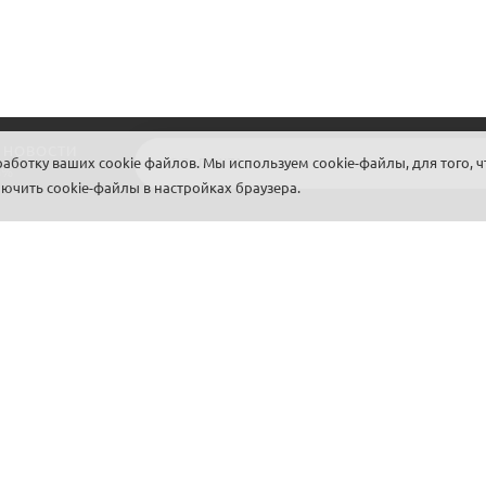
 НОВОСТИ
ботку ваших cookie файлов. Мы используем cookie-файлы, для того, ч
5%
чить cookie-файлы в настройках браузера.
КАТАЛОГ
О НАС
Мебель
О нас
Светильники и лампы
Политика безопасности
Посуда
Условия соглашения
Столовые приборы
Новости
Акции
Контакты