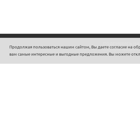
ПОДПИШИСЬ НА
Продолжая пользоваться нашим сайтом, Вы даете согласие на обра
И получи скидку 1
вам самые интересные и выгодные предложения. Вы можете отклю
LIGHTSHOP
Лайтшоп это универсальный, чистый и
минималистичный шаблон, детально проработан с
учетом юзабилити вкупе с современными
технологиями разработки сайтов, даст вам отличный
инструмент для онлайн продаж любого товара.
Лайтшоп.