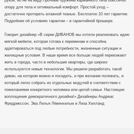
рукой, но не на виду.Прочные пружины карманного типа обеспечат
опору для тела и оптимальный комфорт. Простой уход –
достаточно протереть влажной тканью. Бесплатно 10 лет гарантии.
Подробнее об условиях гарантии – в гарантийной брошюре.
Говорит дизайнер «В серии ДИВАНОВ мы хотели реализовать идею
мягкой мебели, которая готова к переменам и способна
адаптироваться под любые потребности, жизненные ситуации и
жилищные условия. В наше время все больше людей переезжают
жить в города, часто в небольшие квартиры, где широко
используются новые технологии. Мы решили разработать такой
диван, на котором можно и посидеть, и при желании полежать, и
который легко собрать из отдельных модулей в соответствии с
пожеланиями конкретного человека или целой семьи. Настоящее
воплощение демократичного дизайна!» Дизайнеры Андреас
Фредрикссон, Эва Лилья Лёвенхильм и Лиза Хилланд